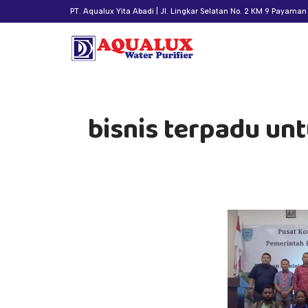
PT. Aqualux Yita Abadi | Jl. Lingkar Selatan No. 2 KM 9 Payama
Lompat
ke
konten
bisnis terpadu u