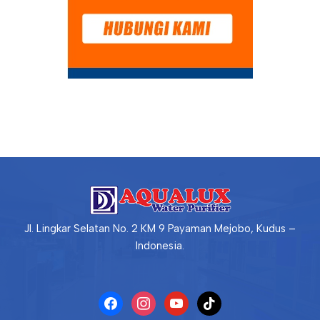
Jl. Lingkar Selatan No. 2 KM 9 Payaman Mejobo, Kudus –
Indonesia.