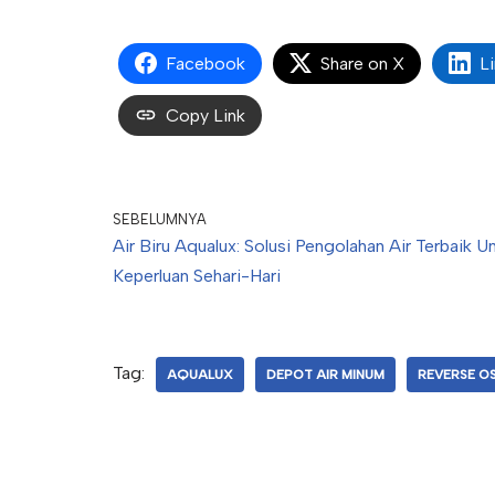
Facebook
Share on X
L
Copy Link
SEBELUMNYA
Air Biru Aqualux: Solusi Pengolahan Air Terbaik U
Keperluan Sehari-Hari
Tag:
AQUALUX
DEPOT AIR MINUM
REVERSE O