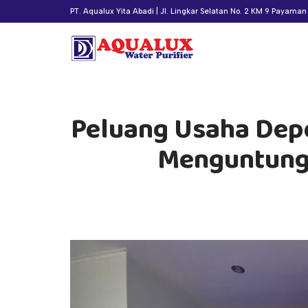
PT. Aqualux Yita Abadi | Jl. Lingkar Selatan No. 2 KM 9 Payama
Lompat
ke
konten
Peluang Usaha Depo
Menguntungk