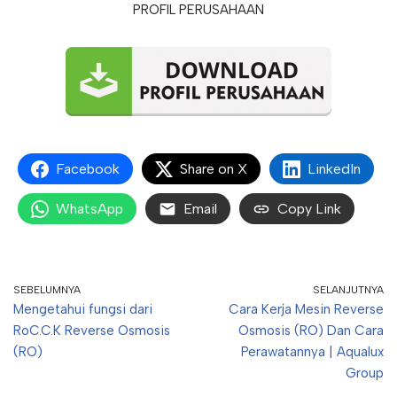
PROFIL PERUSAHAAN
Facebook
Share on X
LinkedIn
WhatsApp
Email
Copy Link
SEBELUMNYA
SELANJUTNYA
Mengetahui fungsi dari
Cara Kerja Mesin Reverse
RoC.C.K Reverse Osmosis
Osmosis (RO) Dan Cara
(RO)
Perawatannya | Aqualux
Group