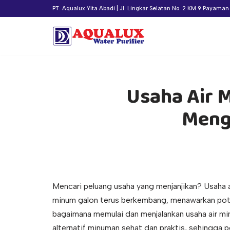
PT. Aqualux Yita Abadi | Jl. Lingkar Selatan No. 2 KM 9 Payama
Lompat
ke
konten
Usaha Air 
Meng
Mencari peluang usaha yang menjanjikan? Usaha ai
minum galon terus berkembang, menawarkan poten
bagaimana memulai dan menjalankan usaha air m
alternatif minuman sehat dan praktis, sehingga pe